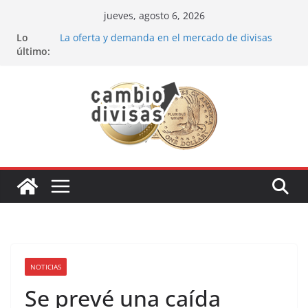
Saltar
jueves, agosto 6, 2026
al
Lo
La oferta y demanda en el mercado de divisas
contenido
último:
Cómo optimizar tu portafolio de inversiones:
Mejores prácticas para ser un inversor estrella
Oportunidades de inversión en el sector petrolero
en 2024
Los bancos más recomendados para invertir en
2024
Estrategia de los soldados Forex
NOTICIAS
Se prevé una caída