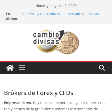
Saltar
domingo, agosto 9, 2026
al
Lo
La oferta y demanda en el mercado de divisas
contenido
último:
Cómo optimizar tu portafolio de inversiones:
Mejores prácticas para ser un inversor estrella
Oportunidades de inversión en el sector petrolero
en 2024
Los bancos más recomendados para invertir en
2024
Estrategia de los soldados Forex
Brókers de Forex y CFDs
Empresas Forex
. Hay muchas maneras de ganar dinero en la
red y dentro de la gran oferta tenemos instrumentos de