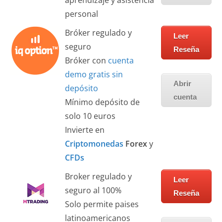
aprendizaje y asistencia
personal
Bróker regulado y
Leer
seguro
Reseña
Bróker con
cuenta
demo gratis sin
Abrir
depósito
cuenta
Mínimo depósito de
solo 10 euros
Invierte en
Criptomonedas
Forex
y
CFDs
Broker regulado y
Leer
seguro al 100%
Reseña
Solo permite paises
latinoamericanos