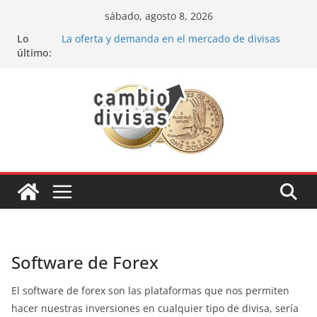
Saltar
sábado, agosto 8, 2026
al
Lo
La oferta y demanda en el mercado de divisas
contenido
último:
Cómo optimizar tu portafolio de inversiones:
Mejores prácticas para ser un inversor estrella
Oportunidades de inversión en el sector petrolero
en 2024
Los bancos más recomendados para invertir en
2024
Estrategia de los soldados Forex
Software de Forex
El software de forex son las plataformas que nos permiten
hacer nuestras inversiones en cualquier tipo de divisa, sería