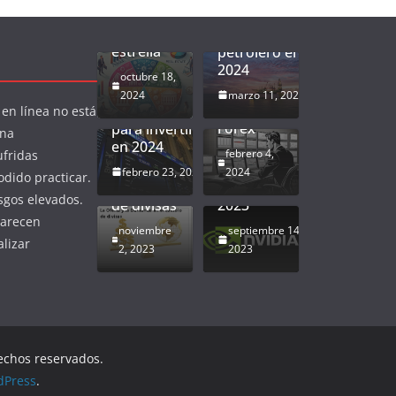
para ser un
de inversión en
inversor
el sector
estrella
petrolero en
2024
Estrategia
Los bancos
octubre 18,
de los
más
2024
marzo 11, 2024
soldados
recomendados
 en línea no está
La oferta
Forex
para invertir
y
Consideraciones
una
en 2024
demanda
de inversión
febrero 4,
ufridas
en el
relacionadas
febrero 23, 2024
2024
dido practicar.
mercado
con Nvidia en
sgos elevados.
de divisas
2023
parecen
noviembre
septiembre 14,
alizar
2, 2023
2023
rechos reservados.
dPress
.