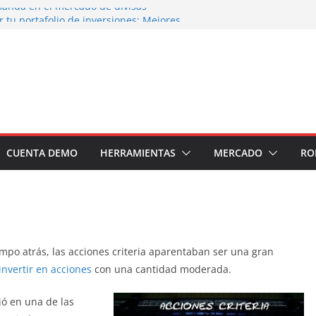
manda en el mercado de divisas
 tu portafolio de inversiones: Mejores
ser un inversor estrella
de inversión en el sector petrolero en 2024
s recomendados para invertir en 2024
os soldados Forex
CUENTA DEMO
HERRAMIENTAS
MERCADO
RO
empo atrás, las acciones criteria aparentaban ser una gran
invertir en acciones
con una cantidad moderada.
ió en una de las