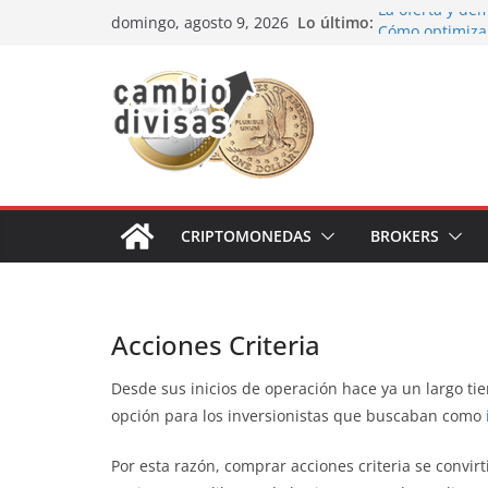
Saltar
Lo último:
La oferta y de
domingo, agosto 9, 2026
al
Cómo optimizar
prácticas para 
contenido
Oportunidades 
Los bancos má
Estrategia de l
CRIPTOMONEDAS
BROKERS
Acciones Criteria
Desde sus inicios de operación hace ya un largo ti
opción para los inversionistas que buscaban como
Por esta razón, comprar acciones criteria se convirt