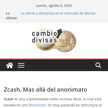
Saltar
jueves, agosto 6, 2026
al
Lo
La oferta y demanda en el mercado de divisas
contenido
último:
Cómo optimizar tu portafolio de inversiones:
Mejores prácticas para ser un inversor estrella
Oportunidades de inversión en el sector petrolero
en 2024
Los bancos más recomendados para invertir en
2024
Estrategia de los soldados Forex
Zcash, Mas allá del anonimato
Zcash
es una criptomoneda como muchas otras, la cual está
basada en una
Blockchain
. Es muy parecida en
estructura al