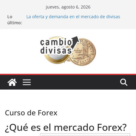
Saltar
jueves, agosto 6, 2026
al
Lo
La oferta y demanda en el mercado de divisas
contenido
último:
Cómo optimizar tu portafolio de inversiones:
Mejores prácticas para ser un inversor estrella
Oportunidades de inversión en el sector petrolero
en 2024
Los bancos más recomendados para invertir en
2024
Estrategia de los soldados Forex
Curso de Forex
¿Qué es el mercado Forex?