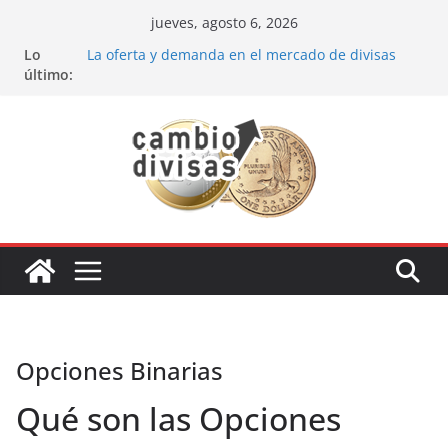
Saltar
jueves, agosto 6, 2026
al
Lo
La oferta y demanda en el mercado de divisas
contenido
último:
Cómo optimizar tu portafolio de inversiones:
Mejores prácticas para ser un inversor estrella
Oportunidades de inversión en el sector petrolero
en 2024
Los bancos más recomendados para invertir en
2024
Estrategia de los soldados Forex
Opciones Binarias
Qué son las Opciones