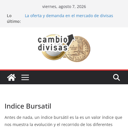
Saltar
viernes, agosto 7, 2026
al
Lo
La oferta y demanda en el mercado de divisas
contenido
último:
Cómo optimizar tu portafolio de inversiones:
Mejores prácticas para ser un inversor estrella
Oportunidades de inversión en el sector petrolero
en 2024
Los bancos más recomendados para invertir en
2024
Estrategia de los soldados Forex
Indice Bursatil
Antes de nada, un índice bursátil es la es un valor índice que
nos muestra la evolución y el recorrido de los diferentes