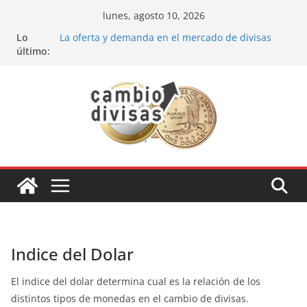
Saltar
lunes, agosto 10, 2026
al
Lo
La oferta y demanda en el mercado de divisas
contenido
último:
Cómo optimizar tu portafolio de inversiones:
Mejores prácticas para ser un inversor estrella
Oportunidades de inversión en el sector petrolero
en 2024
Los bancos más recomendados para invertir en
2024
Estrategia de los soldados Forex
Indice del Dolar
El indice del dolar determina cual es la relación de los
distintos tipos de monedas en el cambio de divisas.