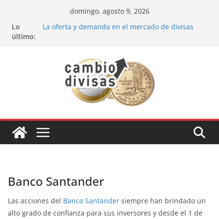
Saltar
domingo, agosto 9, 2026
al
Lo
La oferta y demanda en el mercado de divisas
contenido
último:
Cómo optimizar tu portafolio de inversiones:
Mejores prácticas para ser un inversor estrella
Oportunidades de inversión en el sector petrolero
en 2024
Los bancos más recomendados para invertir en
2024
Estrategia de los soldados Forex
Banco Santander
Las acciones del
Banco Santander
siempre han brindado un
alto grado de confianza
para sus inversores y desde el 1 de