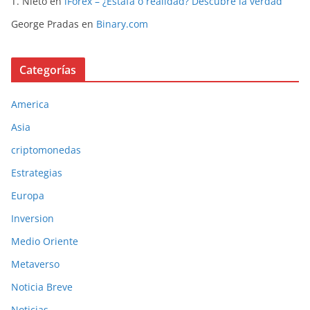
T. Nieto
en
iForex – ¿Estafa o realidad? Descubre la verdad
George Pradas
en
Binary.com
Categorías
America
Asia
criptomonedas
Estrategias
Europa
Inversion
Medio Oriente
Metaverso
Noticia Breve
Noticias