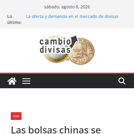
Saltar
sábado, agosto 8, 2026
al
Lo
La oferta y demanda en el mercado de divisas
contenido
último:
Cómo optimizar tu portafolio de inversiones:
Mejores prácticas para ser un inversor estrella
Oportunidades de inversión en el sector petrolero
en 2024
Los bancos más recomendados para invertir en
2024
Estrategia de los soldados Forex
ASIA
Las bolsas chinas se