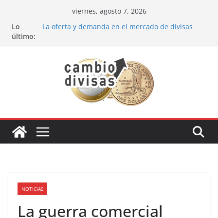
Saltar
viernes, agosto 7, 2026
al
Lo
La oferta y demanda en el mercado de divisas
contenido
último:
Cómo optimizar tu portafolio de inversiones:
Mejores prácticas para ser un inversor estrella
Oportunidades de inversión en el sector petrolero
en 2024
Los bancos más recomendados para invertir en
2024
Estrategia de los soldados Forex
NOTICIAS
La guerra comercial