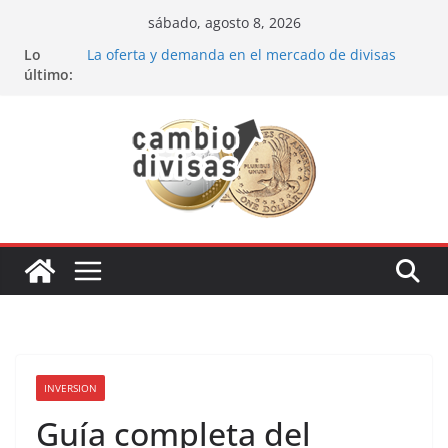
Saltar
sábado, agosto 8, 2026
al
Lo
La oferta y demanda en el mercado de divisas
contenido
último:
Cómo optimizar tu portafolio de inversiones:
Mejores prácticas para ser un inversor estrella
Oportunidades de inversión en el sector petrolero
en 2024
Los bancos más recomendados para invertir en
2024
Estrategia de los soldados Forex
INVERSION
Guía completa del