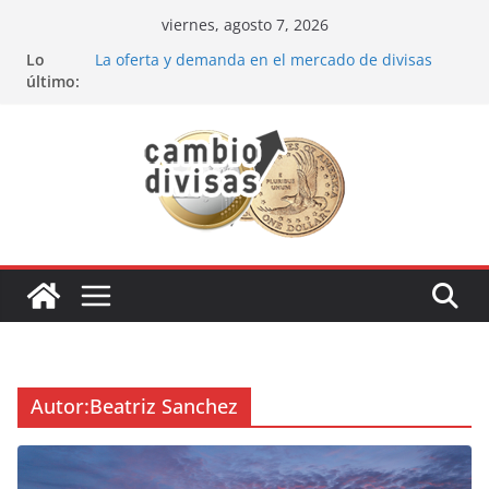
Saltar
viernes, agosto 7, 2026
al
Lo
La oferta y demanda en el mercado de divisas
contenido
último:
Cómo optimizar tu portafolio de inversiones:
Mejores prácticas para ser un inversor estrella
Oportunidades de inversión en el sector petrolero
en 2024
Los bancos más recomendados para invertir en
2024
Estrategia de los soldados Forex
Autor:
Beatriz Sanchez