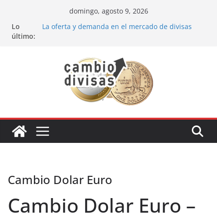
Saltar
domingo, agosto 9, 2026
al
Lo
La oferta y demanda en el mercado de divisas
contenido
último:
Cómo optimizar tu portafolio de inversiones:
Mejores prácticas para ser un inversor estrella
Oportunidades de inversión en el sector petrolero
en 2024
Los bancos más recomendados para invertir en
2024
Estrategia de los soldados Forex
Cambio Dolar Euro
Cambio Dolar Euro –