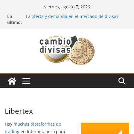
Saltar
viernes, agosto 7, 2026
al
Lo
La oferta y demanda en el mercado de divisas
contenido
último:
Cómo optimizar tu portafolio de inversiones:
Mejores prácticas para ser un inversor estrella
Oportunidades de inversión en el sector petrolero
en 2024
Los bancos más recomendados para invertir en
2024
Estrategia de los soldados Forex
Libertex
Hay
muchas plataformas de
trading
en Internet, pero para