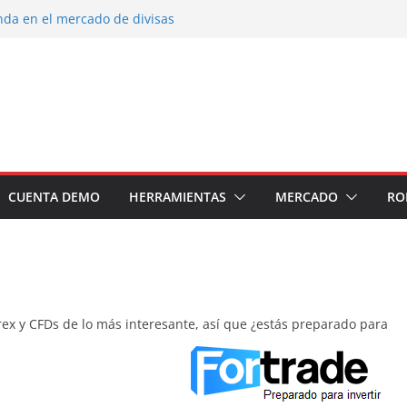
nda en el mercado de divisas
 portafolio de inversiones: Mejores
r un inversor estrella
 inversión en el sector petrolero en 2024
ecomendados para invertir en 2024
 soldados Forex
CUENTA DEMO
HERRAMIENTAS
MERCADO
RO
ex y CFDs de lo más interesante, así que ¿estás preparado para