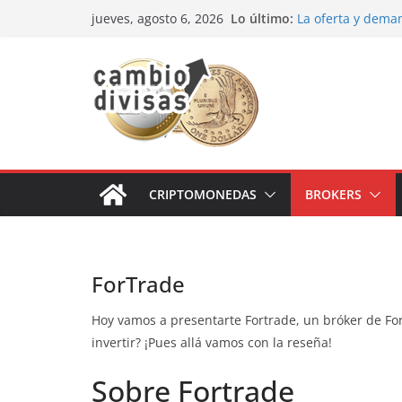
Saltar
Lo último:
La oferta y dema
jueves, agosto 6, 2026
al
Cómo optimizar tu
prácticas para se
contenido
Oportunidades de
Los bancos más r
Estrategia de los
CRIPTOMONEDAS
BROKERS
ForTrade
Hoy vamos a presentarte Fortrade, un bróker de For
invertir? ¡Pues allá vamos con la reseña!
Sobre Fortrade