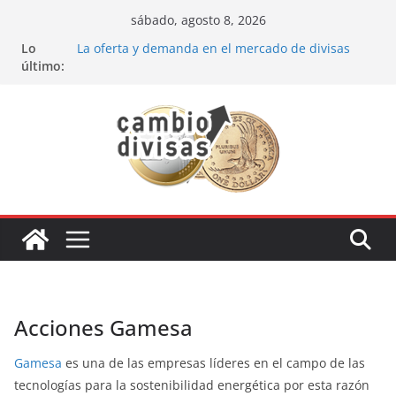
Saltar
sábado, agosto 8, 2026
al
Lo
La oferta y demanda en el mercado de divisas
contenido
último:
Cómo optimizar tu portafolio de inversiones:
Mejores prácticas para ser un inversor estrella
Oportunidades de inversión en el sector petrolero
en 2024
Los bancos más recomendados para invertir en
2024
Estrategia de los soldados Forex
Acciones Gamesa
Gamesa
es una de las empresas líderes en el campo de las
tecnologías para la sostenibilidad energética por esta razón