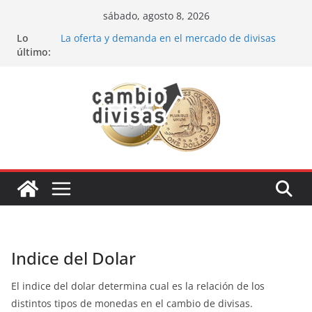
Saltar
sábado, agosto 8, 2026
al
Lo
La oferta y demanda en el mercado de divisas
contenido
último:
Cómo optimizar tu portafolio de inversiones:
Mejores prácticas para ser un inversor estrella
Oportunidades de inversión en el sector petrolero
en 2024
Los bancos más recomendados para invertir en
2024
Estrategia de los soldados Forex
Indice del Dolar
El indice del dolar determina cual es la relación de los
distintos tipos de monedas en el cambio de divisas.