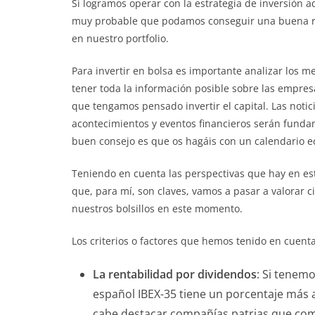
Sí logramos operar con la estrategia de inversión 
muy probable que podamos conseguir una buena r
en nuestro portfolio.
Para invertir en bolsa es importante analizar los m
tener toda la información posible sobre las empres
que tengamos pensado invertir el capital. Las notic
acontecimientos y eventos financieros serán funda
buen consejo es que os hagáis con un calendario e
Teniendo en cuenta las perspectivas que hay en est
que, para mí, son claves, vamos a pasar a valorar
nuestros bolsillos en este momento.
Los criterios o factores que hemos tenido en cuenta 
La rentabilidad por dividendos
: Si tenemo
español IBEX-35 tiene un porcentaje más 
cabe destacar compañías patrias que comp