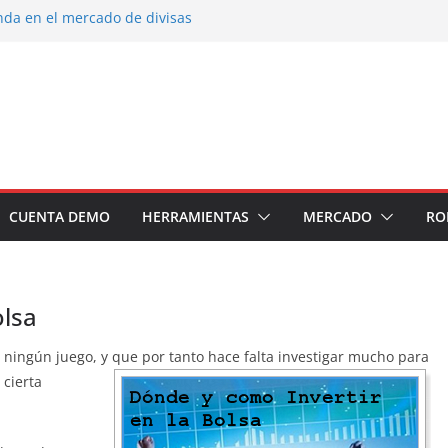
nda en el mercado de divisas
 portafolio de inversiones: Mejores
r un inversor estrella
 inversión en el sector petrolero en 2024
ecomendados para invertir en 2024
 soldados Forex
CUENTA DEMO
HERRAMIENTAS
MERCADO
RO
olsa
s ningún juego, y que por tanto hace
falta investigar mucho para
 cierta