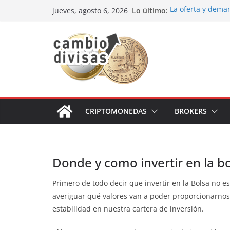
Saltar
Lo último:
La oferta y dema
jueves, agosto 6, 2026
al
Cómo optimizar tu
prácticas para se
contenido
Oportunidades de
Los bancos más r
Estrategia de los
CRIPTOMONEDAS
BROKERS
Donde y como invertir en la b
Primero de todo decir que invertir en la Bolsa no e
averiguar qué valores van a poder proporcionarnos
estabilidad en nuestra cartera de inversión.