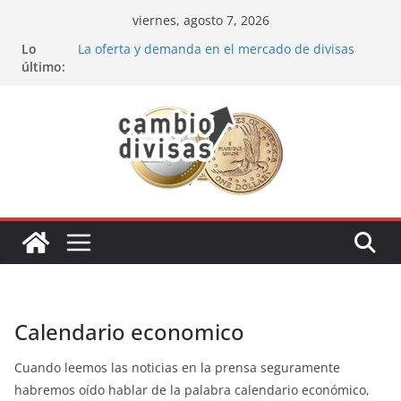
Saltar
viernes, agosto 7, 2026
al
Lo
La oferta y demanda en el mercado de divisas
contenido
último:
Cómo optimizar tu portafolio de inversiones:
Mejores prácticas para ser un inversor estrella
Oportunidades de inversión en el sector petrolero
en 2024
Los bancos más recomendados para invertir en
2024
Estrategia de los soldados Forex
Calendario economico
Cuando leemos las noticias en la prensa seguramente
habremos oído hablar de la palabra calendario económico,