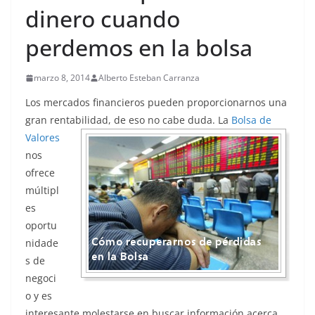
dinero cuando
perdemos en la bolsa
marzo 8, 2014
Alberto Esteban Carranza
Los mercados financieros pueden proporcionarnos una
gran rentabilidad, de eso no cabe
duda. La
Bolsa de
Valores
nos
ofrece
múltipl
es
oportu
nidade
s de
negoci
o y es
interesante molestarse en buscar información acerca