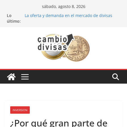
Saltar
sábado, agosto 8, 2026
al
Lo
La oferta y demanda en el mercado de divisas
contenido
último:
Cómo optimizar tu portafolio de inversiones:
Mejores prácticas para ser un inversor estrella
Oportunidades de inversión en el sector petrolero
en 2024
Los bancos más recomendados para invertir en
2024
Estrategia de los soldados Forex
INVERSION
¿Por qué gran parte de