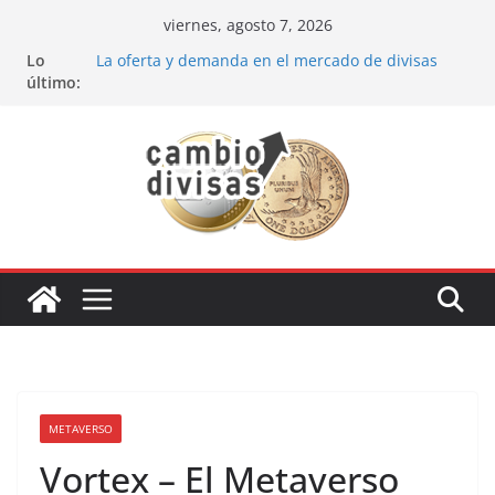
Saltar
viernes, agosto 7, 2026
al
Lo
La oferta y demanda en el mercado de divisas
contenido
último:
Cómo optimizar tu portafolio de inversiones:
Mejores prácticas para ser un inversor estrella
Oportunidades de inversión en el sector petrolero
en 2024
Los bancos más recomendados para invertir en
2024
Estrategia de los soldados Forex
METAVERSO
Vortex – El Metaverso