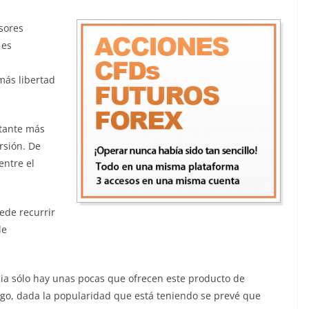
rsores
 es
más libertad
stante más
rsión. De
entre el
uede recurrir
de
cia sólo hay unas pocas que ofrecen este producto de
go, dada la popularidad que está teniendo se prevé que