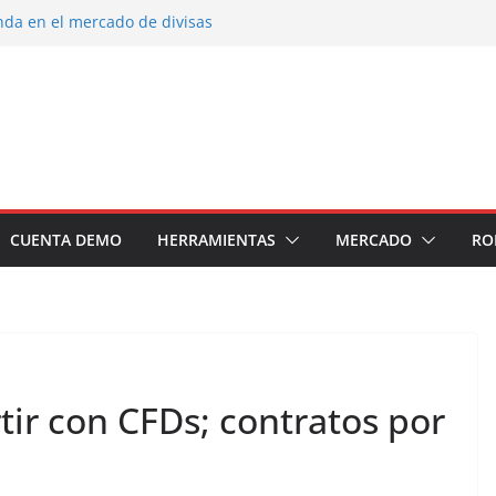
nda en el mercado de divisas
 portafolio de inversiones: Mejores
r un inversor estrella
 inversión en el sector petrolero en 2024
ecomendados para invertir en 2024
 soldados Forex
CUENTA DEMO
HERRAMIENTAS
MERCADO
RO
ir con CFDs; contratos por