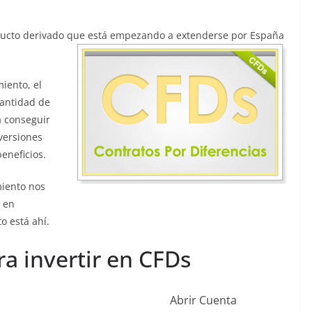
ducto derivado que está empezando a
extenderse por España
iento, el
cantidad de
a conseguir
versiones
eneficios.
miento nos
 en
o está ahí.
a invertir en CFDs
Abrir Cuenta