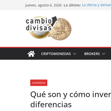
Saltar
Lo último:
La oferta y dema
jueves, agosto 6, 2026
al
Cómo optimizar tu
prácticas para se
contenido
Oportunidades de
Los bancos más r
Estrategia de los
CRIPTOMONEDAS
BROKERS
INVERSION
Qué son y cómo invert
diferencias