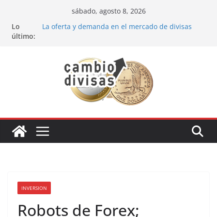
Saltar
sábado, agosto 8, 2026
al
Lo
La oferta y demanda en el mercado de divisas
contenido
último:
Cómo optimizar tu portafolio de inversiones:
Mejores prácticas para ser un inversor estrella
Oportunidades de inversión en el sector petrolero
en 2024
Los bancos más recomendados para invertir en
2024
Estrategia de los soldados Forex
INVERSION
Robots de Forex;