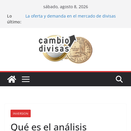
Saltar
sábado, agosto 8, 2026
al
Lo
La oferta y demanda en el mercado de divisas
contenido
último:
Cómo optimizar tu portafolio de inversiones:
Mejores prácticas para ser un inversor estrella
Oportunidades de inversión en el sector petrolero
en 2024
Los bancos más recomendados para invertir en
2024
Estrategia de los soldados Forex
INVERSION
Qué es el análisis