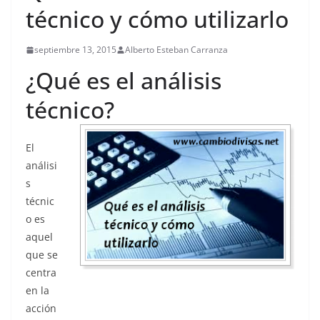
técnico y cómo utilizarlo
septiembre 13, 2015
Alberto Esteban Carranza
¿Qué es el análisis
técnico?
El
análisi
s
técnic
o es
aquel
que se
centra
en la
acción