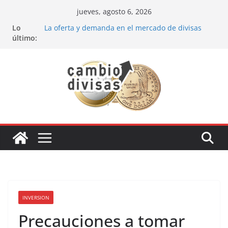
Saltar
jueves, agosto 6, 2026
al
Lo
La oferta y demanda en el mercado de divisas
contenido
último:
Cómo optimizar tu portafolio de inversiones:
Mejores prácticas para ser un inversor estrella
Oportunidades de inversión en el sector petrolero
en 2024
Los bancos más recomendados para invertir en
2024
Estrategia de los soldados Forex
INVERSION
Precauciones a tomar