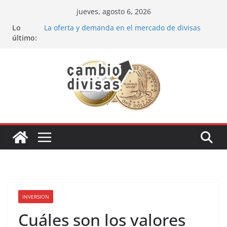
Saltar
jueves, agosto 6, 2026
al
Lo
La oferta y demanda en el mercado de divisas
contenido
último:
Cómo optimizar tu portafolio de inversiones:
Mejores prácticas para ser un inversor estrella
Oportunidades de inversión en el sector petrolero
en 2024
Los bancos más recomendados para invertir en
2024
Estrategia de los soldados Forex
INVERSION
Cuáles son los valores