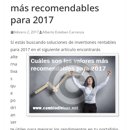
más recomendables
para 2017
febrero 2, 2017
Alberto Esteban Carranza
Sí estás buscando soluciones de invertiones rentables
para 2017 en el siguiente artículo
encontrarás
alte
rna
tiva
s
qu
e
po
drí
an
ser
te útiles para mejorar los rendimientos en tu portafolio