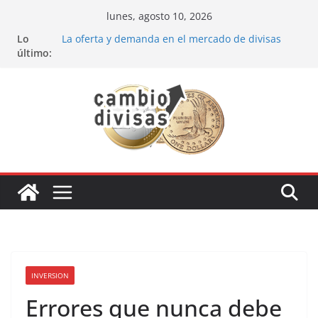
Saltar
lunes, agosto 10, 2026
al
Estrategia de los soldados Forex
Lo
contenido
La oferta y demanda en el mercado de divisas
último:
Cómo optimizar tu portafolio de inversiones:
Mejores prácticas para ser un inversor estrella
Oportunidades de inversión en el sector petrolero
en 2024
Los bancos más recomendados para invertir en
2024
INVERSION
Errores que nunca debe